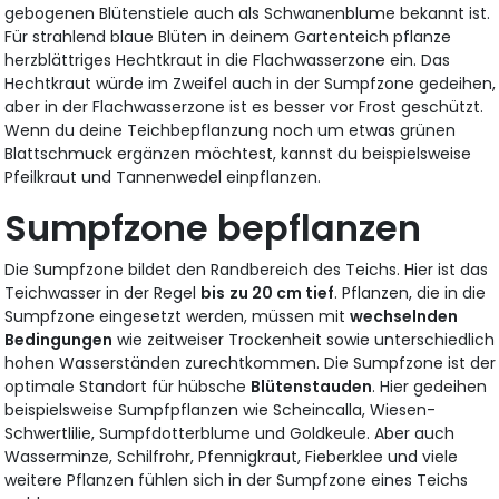
gebogenen Blütenstiele auch als Schwanenblume bekannt ist.
Für strahlend blaue Blüten in deinem Gartenteich pflanze
herzblättriges Hechtkraut in die Flachwasserzone ein. Das
Hechtkraut würde im Zweifel auch in der Sumpfzone gedeihen,
aber in der Flachwasserzone ist es besser vor Frost geschützt.
Wenn du deine Teichbepflanzung noch um etwas grünen
Blattschmuck ergänzen möchtest, kannst du beispielsweise
Pfeilkraut und Tannenwedel einpflanzen.
Sumpfzone bepflanzen
Die Sumpfzone bildet den Randbereich des Teichs. Hier ist das
Teichwasser in der Regel
bis
zu 20 cm tief
. Pflanzen, die in die
Sumpfzone eingesetzt werden, müssen mit
wechselnden
Bedingungen
wie zeitweiser Trockenheit sowie unterschiedlich
hohen Wasserständen zurechtkommen. Die Sumpfzone ist der
optimale Standort für hübsche
Blütenstauden
. Hier gedeihen
beispielsweise Sumpfpflanzen wie Scheincalla, Wiesen-
Schwertlilie, Sumpfdotterblume und Goldkeule. Aber auch
Wasserminze, Schilfrohr, Pfennigkraut, Fieberklee und viele
weitere Pflanzen fühlen sich in der Sumpfzone eines Teichs