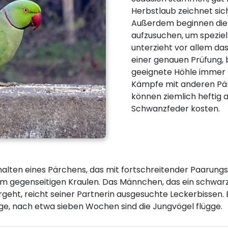
Herbstlaub zeichnet sic
Außerdem beginnen die S
aufzusuchen, um speziel
unterzieht vor allem d
einer genauen Prüfung, 
geeignete Höhle immer l
Kämpfe mit anderen Pärc
können ziemlich heftig a
Schwanzfeder kosten.
lten eines Pärchens, das mit fortschreitender Paarungsz
 im gegenseitigen Kraulen. Das Männchen, das ein schwar
eht, reicht seiner Partnerin ausgesuchte Leckerbissen. B
age, nach etwa sieben Wochen sind die Jungvögel flügge.