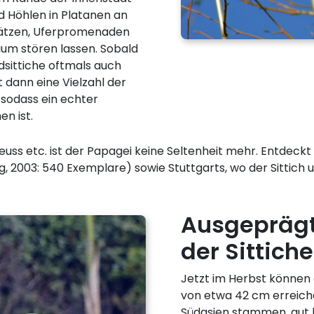
d Höhlen in Platanen an
plätzen, Uferpromenaden
aum stören lassen. Sobald
dsittiche oftmals auch
dann eine Vielzahl der
sodass ein echter
n ist.
euss etc. ist der Papagei keine Seltenheit mehr. Entdeckt
rg, 2003: 540 Exemplare) sowie Stuttgarts, wo der Sitti
Ausgeprägt
der Sittiche
Jetzt im Herbst können 
von etwa 42 cm erreiche
Südasien stammen, gut