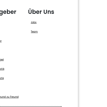
geber
Über Uns
Jobs
Team
er
gel
stik
stik
eund zu Freund