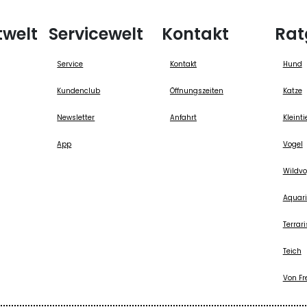
twelt
Servicewelt
Kontakt
Rat
Service
Kontakt
Hund
Kundenclub
Öffnungszeiten
Katze
Newsletter
Anfahrt
Kleinti
App
Vogel
Wildvo
Aquari
Terrari
Teich
Von Fr