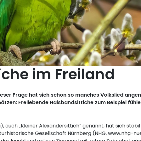
iche im Freiland
ieser Frage hat sich schon so manches Volkslied ang
ätzen: Freilebende Halsbandsittiche zum Beispiel fühle
), auch „Kleiner Alexandersittich“ genannt, hat sich stab
 Naturhistorische Gesellschaft Nürnberg (NHG, www.nhg-nu
der leuchtend grünen Ziervögel mit rotem Schnabel, nämli