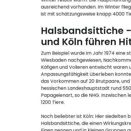
ausreichend vorhanden. Im Winter flieg
ist mit schätzungsweise knapp 4000 Tie
Halsbandsittiche 
und Köln führen Hit
Zum Beispiel wurde im Jahr 1974 eine st
Wiesbaden nachgewiesen, Nachkommen
Käfigen und Volieren entwischt waren 
Anpassungsfähigkeit überleben konnten.
das Vorkommen auf 20 Brutpaare, und 2
hessischen Landeshauptstadt rund 55
Papageienart, so die NHG. Inzwischen l
1200 Tiere.
Noch beliebter ist Köln: Hier siedelten 
Halsbandsittiche, die einen Wirkungskre
Eigen nennen und in kleinen Gruppen 