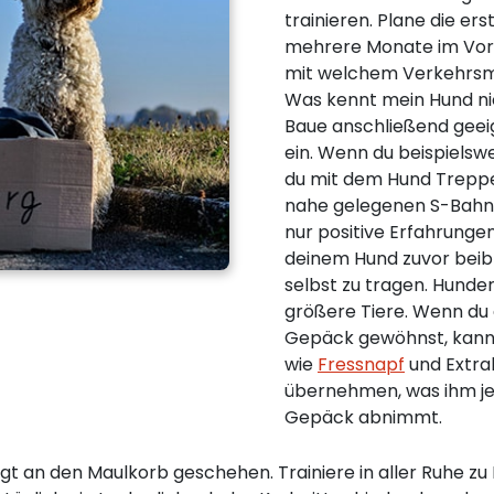
trainieren. Plane die e
mehrere Monate im Vorau
mit welchem Verkehrsmitt
Was kennt mein Hund ni
Baue anschließend geeig
ein. Wenn du beispielswe
du mit dem Hund Trepp
nahe gelegenen S-Bahnh
nur positive Erfahrunge
deinem Hund zuvor bei
selbst zu tragen. Hunde
größere Tiere. Wenn du 
Gepäck gewöhnst, kann e
wie
Fressnapf
und Extra
übernehmen, was ihm je
Gepäck abnimmt.
t an den Maulkorb geschehen. Trainiere in aller Ruhe zu