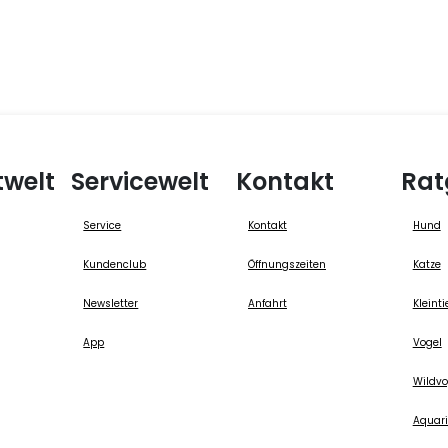
twelt
Servicewelt
Kontakt
Rat
Service
Kontakt
Hund
Kundenclub
Öffnungszeiten
Katze
Newsletter
Anfahrt
Kleinti
App
Vogel
Wildvo
Aquari