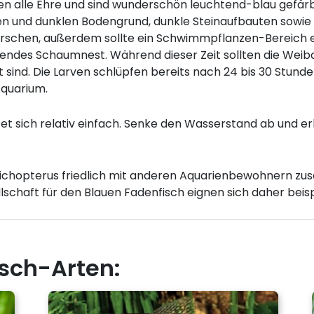
alle Ehre und sind wunderschön leuchtend-blau gefärbt.
n und dunklen Bodengrund, dunkle Steinaufbauten sowie 
rrschen, außerdem sollte ein Schwimmpflanzen-Bereich e
ndes Schaumnest. Während dieser Zeit sollten die Wei
t sind. Die Larven schlüpfen bereits nach 24 bis 30 Stund
quarium.
tet sich relativ einfach. Senke den Wasserstand ab und 
richopterus friedlich mit anderen Aquarienbewohnern zu
llschaft für den Blauen Fadenfisch eignen sich daher bei
isch-Arten: