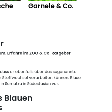
sche
Garnele & Co.
Fisch
r
ium. Erfahre im ZOO & Co. Ratgeber
 dass er ebenfalls über das sogenannte
m Stoffwechsel verarbeiten können. Blaue
in Sumatra in Südostasien vor.
s Blauen
s