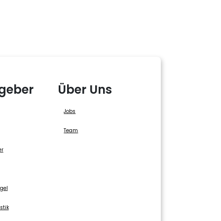
geber
Über Uns
Jobs
Team
er
gel
stik