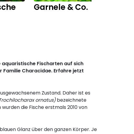
sche
Garnele & Co.
Fisch
 aquaristische Fischarten auf sich
Familie Characidae. Erfahre jetzt
n ausgewachsenem Zustand. Daher ist es
Trochilocharax ornatus)
bezeichnete
n wurden die Fische erstmals 2010 von
llblauen Glanz über den ganzen Körper. Je