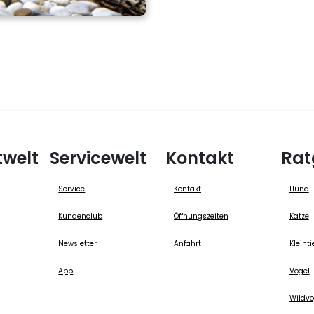
twelt
Servicewelt
Kontakt
Rat
Service
Kontakt
Hund
Kundenclub
Öffnungszeiten
Katze
Newsletter
Anfahrt
Kleinti
App
Vogel
Wildvo