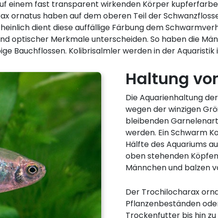
 auf einem fast transparent wirkenden Körper kupferfarb
x ornatus haben auf dem oberen Teil der Schwanzflosse 
heinlich dient diese auffällige Färbung dem Schwarmverha
d optischer Merkmale unterscheiden. So haben die Män
ige Bauchflossen. Kolibrisalmler werden in der Aquaristik
Haltung von
Die Aquarienhaltung der 
wegen der winzigen Größ
bleibenden Garnelenart
werden. Ein Schwarm Kol
Hälfte des Aquariums a
oben stehenden Köpfen 
Männchen und balzen v
Der Trochilocharax ornat
Pflanzenbeständen oder
Trockenfutter bis hin zu