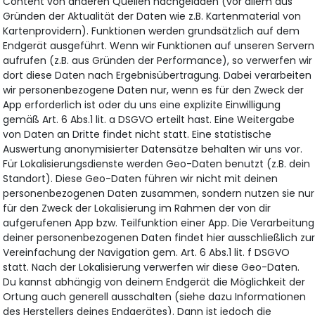
Content von anderen Quellen nachgeladen (vor allem aus
Gründen der Aktualität der Daten wie z.B. Kartenmaterial von
Kartenprovidern). Funktionen werden grundsätzlich auf dem
Endgerät ausgeführt. Wenn wir Funktionen auf unseren Servern
aufrufen (z.B. aus Gründen der Performance), so verwerfen wir
dort diese Daten nach Ergebnisübertragung. Dabei verarbeiten
wir personenbezogene Daten nur, wenn es für den Zweck der
App erforderlich ist oder du uns eine explizite Einwilligung
gemäß Art. 6 Abs.1 lit. a DSGVO erteilt hast. Eine Weitergabe
von Daten an Dritte findet nicht statt. Eine statistische
Auswertung anonymisierter Datensätze behalten wir uns vor.
Für Lokalisierungsdienste werden Geo-Daten benutzt (z.B. dein
Standort). Diese Geo-Daten führen wir nicht mit deinen
personenbezogenen Daten zusammen, sondern nutzen sie nur
für den Zweck der Lokalisierung im Rahmen der von dir
aufgerufenen App bzw. Teilfunktion einer App. Die Verarbeitung
deiner personenbezogenen Daten findet hier ausschließlich zu
Vereinfachung der Navigation gem. Art. 6 Abs.1 lit. f DSGVO
statt. Nach der Lokalisierung verwerfen wir diese Geo-Daten.
Du kannst abhängig von deinem Endgerät die Möglichkeit der
Ortung auch generell ausschalten (siehe dazu Informationen
des Herstellers deines Endgerätes). Dann ist jedoch die