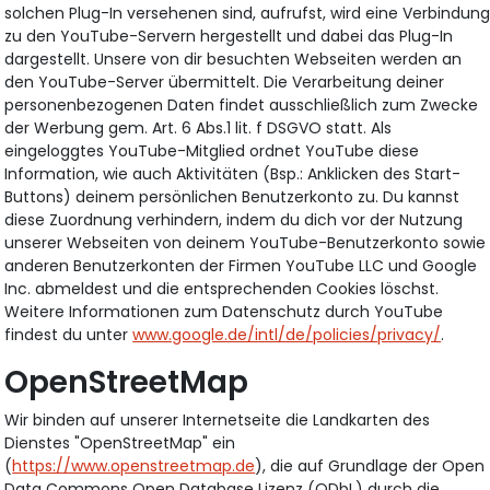
solchen Plug-In versehenen sind, aufrufst, wird eine Verbindun
zu den YouTube-Servern hergestellt und dabei das Plug-In
dargestellt. Unsere von dir besuchten Webseiten werden an
den YouTube-Server übermittelt. Die Verarbeitung deiner
personenbezogenen Daten findet ausschließlich zum Zwecke
der Werbung gem. Art. 6 Abs.1 lit. f DSGVO statt. Als
eingeloggtes YouTube-Mitglied ordnet YouTube diese
Information, wie auch Aktivitäten (Bsp.: Anklicken des Start-
Buttons) deinem persönlichen Benutzerkonto zu. Du kannst
diese Zuordnung verhindern, indem du dich vor der Nutzung
unserer Webseiten von deinem YouTube-Benutzerkonto sowie
anderen Benutzerkonten der Firmen YouTube LLC und Google
Inc. abmeldest und die entsprechenden Cookies löschst.
Weitere Informationen zum Datenschutz durch YouTube
findest du unter
www.google.de/intl/de/policies/privacy/
.
OpenStreetMap
Wir binden auf unserer Internetseite die Landkarten des
Dienstes "OpenStreetMap" ein
(
https://www.openstreetmap.de
), die auf Grundlage der Open
Data Commons Open Database Lizenz (ODbL) durch die